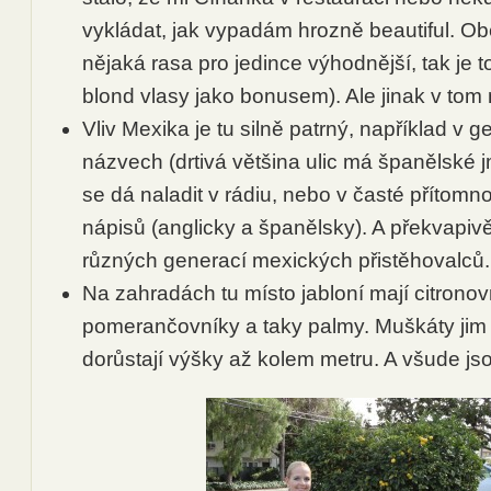
vykládat, jak vypadám hrozně beautiful. O
nějaká rasa pro jedince výhodnější, tak je to
blond vlasy jako bonusem). Ale jinak v tom 
Vliv Mexika je tu silně patrný, například v 
názvech (drtivá většina ulic má španělské 
se dá naladit v rádiu, nebo v časté přítomn
nápisů (anglicky a španělsky). A překvapiv
různých generací mexických přistěhovalců.
Na zahradách tu místo jabloní mají citronov
pomerančovníky a taky palmy. Muškáty jim 
dorůstají výšky až kolem metru. A všude js