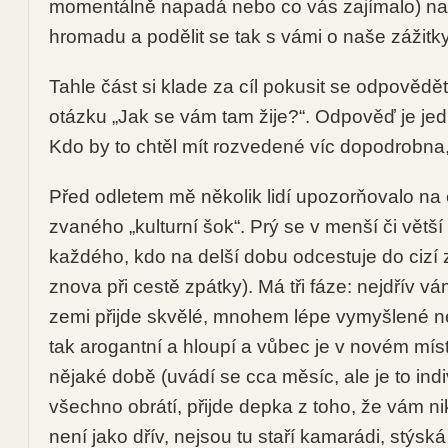
momentálně napadá nebo co vás zajímalo) na
hromadu a podělit se tak s vámi o naše zážitk
Tahle část si klade za cíl pokusit se odpovědět
otázku „Jak se vám tam žije?“. Odpověď je je
Kdo by to chtěl mít rozvedené víc dopodrobna,
Před odletem mě několik lidí upozorňovalo na
zvaného „kulturní šok“. Prý se v menší či větš
každého, kdo na delší dobu odcestuje do ciz
znova při cestě zpátky). Má tři fáze: nejdřív v
zemi přijde skvělé, mnohem lépe vymyšlené ne
tak arogantní a hloupí a vůbec je v novém mís
nějaké době (uvádí se cca měsíc, ale je to indi
všechno obrátí, přijde depka z toho, že vám n
není jako dřív, nejsou tu staří kamarádi, stýs