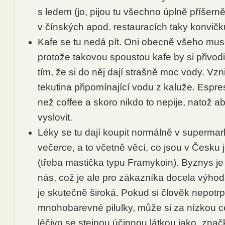
s ledem (jo, pijou tu všechno úplně příšern
v čínských apod. restauracích taky konvičk
Kafe se tu nedá pít. Oni obecně všeho mus
protože takovou spoustou kafe by si přivodili 
tím, že si do něj dají strašně moc vody. Vz
tekutina připomínající vodu z kaluže. Espre
než coffee a skoro nikdo to nepije, natož a
vyslovit.
Léky se tu dají koupit normálně v superma
večerce, a to včetně věcí, co jsou v Česku
(třeba mastička typu Framykoin). Byznys je 
nás, což je ale pro zákazníka docela výho
je skutečně široká. Pokud si člověk nepotrp
mnohobarevné pilulky, může si za nízkou ce
léčivo se stejnou účinnou látkou jako „znač