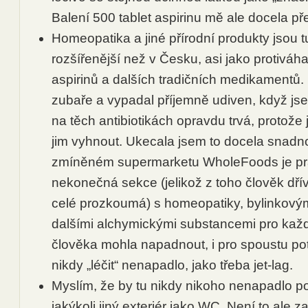
Balení 500 tablet aspirinu mě ale docela p
Homeopatika a jiné přírodní produkty jsou
rozšířenější než v Česku, asi jako protiváh
aspirinů a dalších tradičních medikamentů.
zubaře a vypadal příjemně udiven, když jsem
na těch antibiotikách opravdu trvá, protože j
jim vyhnout. Ukecala jsem to docela snadno
zmíněném supermarketu WholeFoods je pra
nekonečná sekce (jelikož z toho člověk dří
celé prozkoumá) s homeopatiky, bylinkovým
dalšími alchymickými substancemi pro každ
člověka mohla napadnout, i pro spoustu pot
nikdy „léčit“ nenapadlo, jako třeba jet-lag.
Myslím, že by tu nikdy nikoho nenapadlo p
jakýkoli jiný exteriér jako WC. Není to ale z