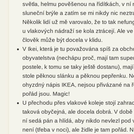
světla, helmu pověšenou na řídítkách, v n
sluneční brýle a zatím se mi nikdy nic neztra
Několik lidí už mě varovalo, že to tak nefu
u vlakových nádraží se kola ztrácejí. Ale v
člověk může být docela v klidu.
V Ikei, která je tu považována spíš za obch
obyvatelstva (nechápu proč, mají tam super
postele, k tomu se taky ještě dostanu), maj
stole pěknou slánku a pěknou pepřenku. Ne
ohyzdný nápis IKEA, nejsou přivázané na ř
pořád jsou. Magic!
U přechodu přes vlakové koleje stojí zahrad
taková obyčejná, ale docela dobrá. V době
ní sedá pán a hlídá, aby nikdo nevlezl pod
není (třeba v noci), ale židle je tam pořád. 