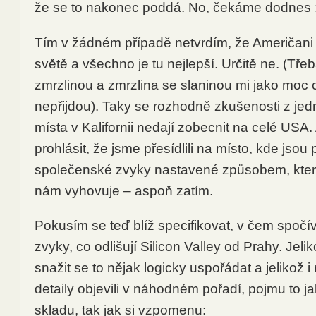
že se to nakonec poddá. No, čekáme dodnes :
Tím v žádném případě netvrdím, že Američani j
světě a všechno je tu nejlepší. Určitě ne. (Tř
zmrzlinou a zmrzlina se slaninou mi jako moc
nepřijdou). Taky se rozhodně zkušenosti z je
místa v Kalifornii nedají zobecnit na celé USA. 
prohlásit, že jsme přesídlili na místo, kde jsou 
společenské zvyky nastavené způsobem, který 
nám vyhovuje – aspoň zatím.
Pokusím se teď blíž specifikovat, v čem spočíva
zvyky, co odlišují Silicon Valley od Prahy. Jeli
snažit se to nějak logicky uspořádat a jelikož 
detaily objevili v náhodném pořadí, pojmu to j
skladu, tak jak si vzpomenu: