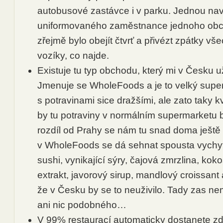
autobusové zastávce i v parku. Jednou na
uniformovaného zaměstnance jednoho obc
zřejmě bylo obejít čtvrť a přivézt zpátky v
vozíky, co najde.
Existuje tu typ obchodu, který mi v Česku 
Jmenuje se WholeFoods a je to velký supe
s potravinami sice dražšími, ale zato taky k
by tu potraviny v normálním supermarketu b
rozdíl od Prahy se nám tu snad doma ještě n
v WholeFoods se dá sehnat spousta vychyt
sushi, vynikající sýry, čajová zmrzlina, kok
extrakt, javorový sirup, mandlový croissant 
že v Česku by se to neuživilo. Tady zas nem
ani nic podobného…
V 99% restaurací automaticky dostanete zd