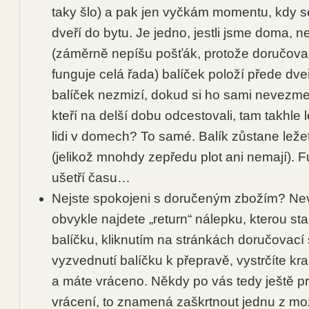
taky šlo) a pak jen vyčkám momentu, kdy se
dveří do bytu. Je jedno, jestli jsme doma, 
(záměrně nepíšu pošťák, protože doručova
funguje celá řada) balíček položí přede dv
balíček nezmizí, dokud si ho sami nevez
kteří na delší dobu odcestovali, tam takhle le
lidi v domech? To samé. Balík zůstane ležet 
(jelikož mnohdy zepředu plot ani nemají). Fu
ušetří času…
Nejste spokojeni s doručeným zbožím? Neva
obvykle najdete „return“ nálepku, kterou sta
balíčku, kliknutím na stránkách doručovací 
vyzvednutí balíčku k přepravě, vystrčíte kr
a máte vráceno. Někdy po vás tedy ještě 
vrácení, to znamená zaškrtnout jednu z mo