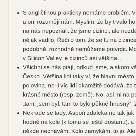
S angličtinou prakticky nemáme problém. V
a oni rozumějí nám. Myslím, že by trvalo h
na nás nepoznali, že jsme cizinci, ale nezdá
nějak vadilo. Řeči o tom, že se tu na cizince
podobně, rozhodně nemůžeme potvrdit. Mož
v Silicon Valley je cizinců asi většina…
Všichni se nás ptají, odkud jsme, a skoro vš
Česko. Většina lidí taky ví, že hlavní město 
polovina, ne-li víc lidí okamžitě dodává, že t
krásné město (resp. země). No, asi mi na p
„tam, jsem byl, tam to bylo pěkně hnusný“, ž
Nekrade se tady. Aspoň zdaleka ne tak jak
hodně na kole (k tomu se ještě dostanu), a 
někde nechávám. Kolo zamykám, to jo. A