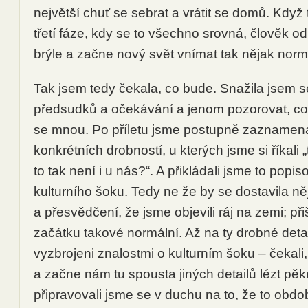
největší chuť se sebrat a vrátit se domů. Když 
třetí fáze, kdy se to všechno srovná, člověk od
brýle a začne nový svět vnímat tak nějak norm
Tak jsem tedy čekala, co bude. Snažila jsem s
předsudků a očekávání a jenom pozorovat, co
se mnou. Po příletu jsme postupně zaznamena
konkrétních drobností, u kterých jsme si říkali „
to tak není i u nás?“. A přikládali jsme to popis
kulturního šoku. Tedy ne že by se dostavila ně
a přesvědčení, že jsme objevili ráj na zemi; při
začátku takové normální. Až na ty drobné detai
vyzbrojeni znalostmi o kulturním šoku – čekali,
a začne nám tu spousta jiných detailů lézt pěk
připravovali jsme se v duchu na to, že to obd