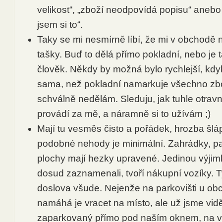
velikost“, „zboží neodpovídá popisu“ anebo
jsem si to“.
Taky se mi nesmírně líbí, že mi v obchodě 
tašky. Buď to dělá přímo pokladní, nebo je t
člověk. Někdy by možná bylo rychlejší, kdy
sama, než pokladní namarkuje všechno zbož
schválně nedělám. Sleduju, jak tuhle otrav
provádí za mě, a náramně si to užívám ;)
Mají tu vesměs čisto a pořádek, hrozba šlá
podobné nehody je minimální. Zahrádky, par
plochy mají hezky upravené. Jedinou výjim
dosud zaznamenali, tvoří nákupní vozíky. T
doslova všude. Nejenže na parkovišti u o
namáhá je vracet na místo, ale už jsme vidě
zaparkovaný přímo pod naším oknem, na v