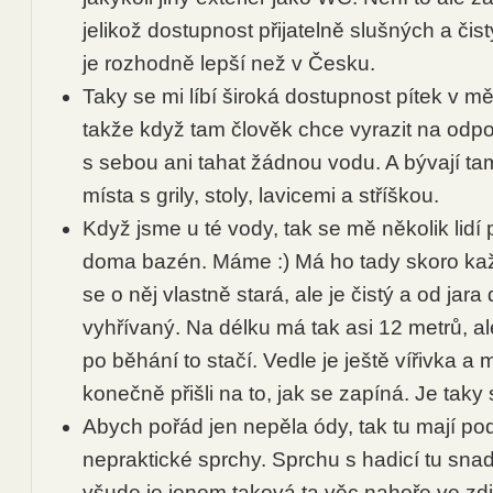
jelikož dostupnost přijatelně slušných a čis
je rozhodně lepší než v Česku.
Taky se mi líbí široká dostupnost pítek v m
takže když tam člověk chce vyrazit na odp
s sebou ani tahat žádnou vodu. A bývají ta
místa s grily, stoly, lavicemi a stříškou.
Když jsme u té vody, tak se mě několik lidí 
doma bazén. Máme :) Má ho tady skoro ka
se o něj vlastně stará, ale je čistý a od jar
vyhřívaný. Na délku má tak asi 12 metrů, a
po běhání to stačí. Vedle je ještě vířivka a
konečně přišli na to, jak se zapíná. Je taky 
Abych pořád jen nepěla ódy, tak tu mají po
nepraktické sprchy. Sprchu s hadicí tu snad
všude je jenom taková ta věc nahoře ve zdi