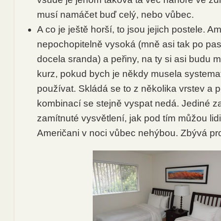
musí namáčet buď celý, nebo vůbec.
A co je ještě horší, to jsou jejich postele. A
nepochopitelně vysoká (mně asi tak po pas),
docela sranda) a peřiny, na ty si asi budu 
kurz, pokud bych je někdy musela systemat
používat. Skládá se to z několika vrstev a p
kombinací se stejně vyspat nedá. Jediné z
zamítnuté vysvětlení, jak pod tím můžou lidi
Američani v noci vůbec nehýbou. Zbývá p