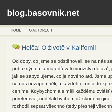
blog.basovnik.net
HOME
O AUTORECH
Helča: O životě v Kalifornii
Od doby, co jsme se odstěhovali, se na nás ze
příbuzných a kamarádů valí množství dotazů, j
jak se zabydlujeme, co je nového atd. Jsme upř
na nás nezapomněli, a každého kontaktu zpoz
ceníme. Kdybychom ale měli každému zvlášť
poreferovat, nedělali bychom už skoro nic jiné
rozhodli sepsat všechno (tedy přesněji všechn