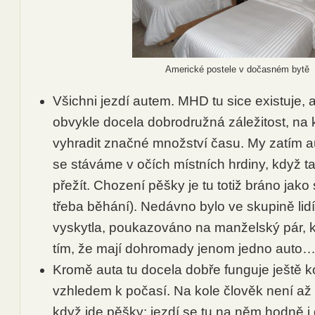
Americké postele v dočasném bytě
Všichni jezdí autem. MHD tu sice existuje, al
obvykle docela dobrodružná záležitost, na k
vyhradit značné množství času. My zatím 
se stáváme v očích místních hrdiny, když 
přežít. Chození pěšky je tu totiž bráno jak
třeba běhání). Nedávno bylo ve skupině lidí
vyskytla, poukazováno na manželský pár, 
tím, že mají dohromady jenom jedno auto
Kromě auta tu docela dobře funguje ještě ko
vzhledem k počasí. Na kole člověk není až 
když jde pěšky; jezdí se tu na něm hodně i