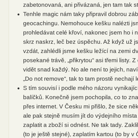
zabetonovaná, ani přivázaná, jen tam tak st
Tenhle magic nám taky připravil dobrou záb
geocachingu. Nemohouce kešku nalézti jsm
prohledávat celé křoví, nakonec jsem ho i 
skrz naskrz, leč bez úspěchu. Až když už js
vzdát, zahlédli jsme kešku ležící na zemi d
posekané trávě, „přikrytou“ asi třemi listy. 
vidět snad každý. No ale není to jejich, na
„Do not remove“, tak to tam prostě nechají l
S tím souvisí i podle mého názoru vynikají
balíčků. Konečně jsem pochopila, co to z
přes internet. V Česku mi přišlo, že sice n
ale pak stejně musím jít do výdejního míst
zaplatit a zboží si odnést. Ne tak tady. Zak
(to je ještě stejné), zaplatím kartou (to by 