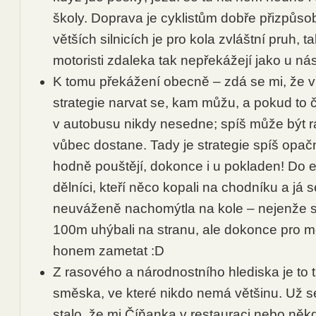
školy. Doprava je cyklistům dobře přizpůs
větších silnicích je pro kola zvláštní pruh, ta
motoristi zdaleka tak nepřekážejí jako u ná
K tomu překážení obecně – zdá se mi, že v
strategie narvat se, kam můžu, a pokud to č
v autobusu nikdy nesedne; spíš může být r
vůbec dostane. Tady je strategie spíš opač
hodně pouštějí, dokonce i u pokladen! Do e
dělníci, kteří něco kopali na chodníku a já 
neuváženě nachomýtla na kole – nejenže s
100m uhýbali na stranu, ale dokonce pro m
honem zametat :D
Z rasového a národnostního hlediska je to 
směska, ve které nikdo nemá většinu. Už s
stalo, že mi Číňanka v restauraci nebo ně