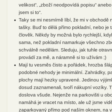
velikost“, „zboží neodpovídá popisu“ anebo
jsem si to“.
Taky se mi nesmírně líbí, že mi v obchodě 
tašky. Buď to dělá přímo pokladní, nebo je t
člověk. Někdy by možná bylo rychlejší, kdy
sama, než pokladní namarkuje všechno zbož
schválně nedělám. Sleduju, jak tuhle otrav
provádí za mě, a náramně si to užívám ;)
Mají tu vesměs čisto a pořádek, hrozba šlá
podobné nehody je minimální. Zahrádky, par
plochy mají hezky upravené. Jedinou výjim
dosud zaznamenali, tvoří nákupní vozíky. T
doslova všude. Nejenže na parkovišti u o
namáhá je vracet na místo, ale už jsme vidě
zaparkovaný přímo pod naším oknem, na v