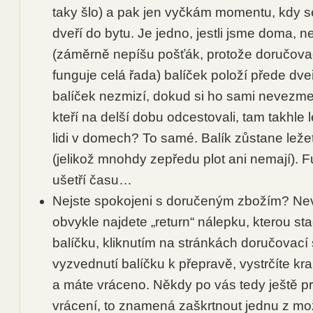
taky šlo) a pak jen vyčkám momentu, kdy se
dveří do bytu. Je jedno, jestli jsme doma, 
(záměrně nepíšu pošťák, protože doručova
funguje celá řada) balíček položí přede dv
balíček nezmizí, dokud si ho sami nevez
kteří na delší dobu odcestovali, tam takhle le
lidi v domech? To samé. Balík zůstane ležet 
(jelikož mnohdy zepředu plot ani nemají). Fu
ušetří času…
Nejste spokojeni s doručeným zbožím? Neva
obvykle najdete „return“ nálepku, kterou sta
balíčku, kliknutím na stránkách doručovací 
vyzvednutí balíčku k přepravě, vystrčíte kr
a máte vráceno. Někdy po vás tedy ještě 
vrácení, to znamená zaškrtnout jednu z mo