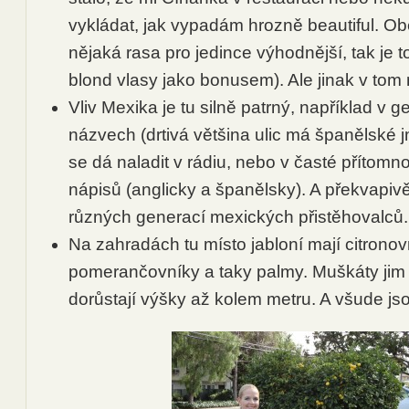
vykládat, jak vypadám hrozně beautiful. O
nějaká rasa pro jedince výhodnější, tak je to
blond vlasy jako bonusem). Ale jinak v tom 
Vliv Mexika je tu silně patrný, například v 
názvech (drtivá většina ulic má španělské 
se dá naladit v rádiu, nebo v časté přítomn
nápisů (anglicky a španělsky). A překvapiv
různých generací mexických přistěhovalců.
Na zahradách tu místo jabloní mají citronov
pomerančovníky a taky palmy. Muškáty jim 
dorůstají výšky až kolem metru. A všude js