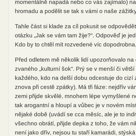
momentálně napadá nebo co vás zajímalo) na
hromadu a podělit se tak s vámi o naše zážitk
Tahle část si klade za cíl pokusit se odpovědět
otázku „Jak se vám tam žije?“. Odpověď je je
Kdo by to chtěl mít rozvedené víc dopodrobna,
Před odletem mě několik lidí upozorňovalo na
zvaného „kulturní šok“. Prý se v menší či větš
každého, kdo na delší dobu odcestuje do ciz
znova při cestě zpátky). Má tři fáze: nejdřív v
zemi přijde skvělé, mnohem lépe vymyšlené ne
tak arogantní a hloupí a vůbec je v novém mís
nějaké době (uvádí se cca měsíc, ale je to indi
všechno obrátí, přijde depka z toho, že vám n
není jako dřív, nejsou tu staří kamarádi, stýs