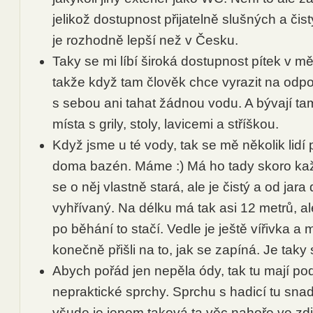
jelikož dostupnost přijatelně slušných a čis
je rozhodně lepší než v Česku.
Taky se mi líbí široká dostupnost pítek v m
takže když tam člověk chce vyrazit na odp
s sebou ani tahat žádnou vodu. A bývají ta
místa s grily, stoly, lavicemi a stříškou.
Když jsme u té vody, tak se mě několik lidí 
doma bazén. Máme :) Má ho tady skoro ka
se o něj vlastně stará, ale je čistý a od jar
vyhřívaný. Na délku má tak asi 12 metrů, a
po běhání to stačí. Vedle je ještě vířivka a
konečně přišli na to, jak se zapíná. Je taky 
Abych pořád jen nepěla ódy, tak tu mají po
nepraktické sprchy. Sprchu s hadicí tu snad
všude je jenom taková ta věc nahoře ve zdi