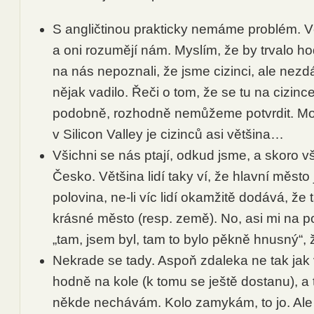
S angličtinou prakticky nemáme problém. V
a oni rozumějí nám. Myslím, že by trvalo h
na nás nepoznali, že jsme cizinci, ale nezdá
nějak vadilo. Řeči o tom, že se tu na cizince
podobně, rozhodně nemůžeme potvrdit. Mož
v Silicon Valley je cizinců asi většina…
Všichni se nás ptají, odkud jsme, a skoro vš
Česko. Většina lidí taky ví, že hlavní město 
polovina, ne-li víc lidí okamžitě dodává, že t
krásné město (resp. země). No, asi mi na p
„tam, jsem byl, tam to bylo pěkně hnusný“, ž
Nekrade se tady. Aspoň zdaleka ne tak jak
hodně na kole (k tomu se ještě dostanu), a 
někde nechávám. Kolo zamykám, to jo. A