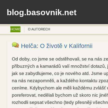
blog.basovnik.net
HOME
O AUTORECH
Helča: O životě v Kalifornii
Od doby, co jsme se odstěhovali, se na nás ze
příbuzných a kamarádů valí množství dotazů, j
jak se zabydlujeme, co je nového atd. Jsme upř
na nás nezapomněli, a každého kontaktu zpoz
ceníme. Kdybychom ale měli každému zvlášť
poreferovat, nedělali bychom už skoro nic jiné
rozhodli sepsat všechno (tedy přesněji všechn