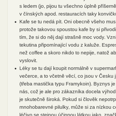
s ledem (jo, pijou tu všechno úplně příšern
v čínských apod. restauracích taky konvičk
Kafe se tu nedá pít. Oni obecně všeho mus
protože takovou spoustou kafe by si přivodili 
tím, že si do něj dají strašně moc vody. Vz
tekutina připomínající vodu z kaluže. Espre
než coffee a skoro nikdo to nepije, natož a
vyslovit.
Léky se tu dají koupit normálně v superma
večerce, a to včetně věcí, co jsou v Česku
(třeba mastička typu Framykoin). Byznys je 
nás, což je ale pro zákazníka docela výho
je skutečně široká. Pokud si člověk nepotrp
mnohobarevné pilulky, může si za nízkou ce
léčivo se stejnou účinnou látkou jako „znač