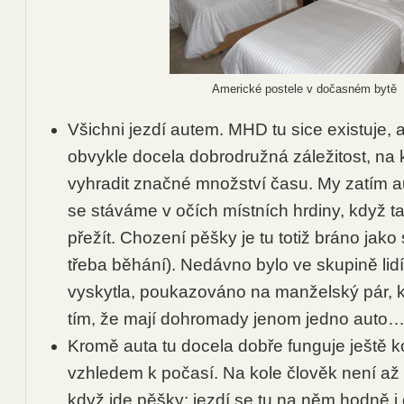
Americké postele v dočasném bytě
Všichni jezdí autem. MHD tu sice existuje, al
obvykle docela dobrodružná záležitost, na k
vyhradit značné množství času. My zatím 
se stáváme v očích místních hrdiny, když 
přežít. Chození pěšky je tu totiž bráno jak
třeba běhání). Nedávno bylo ve skupině lidí
vyskytla, poukazováno na manželský pár, 
tím, že mají dohromady jenom jedno auto
Kromě auta tu docela dobře funguje ještě ko
vzhledem k počasí. Na kole člověk není až 
když jde pěšky; jezdí se tu na něm hodně i