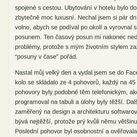
spojené s cestou. Ubytování v hotelu bylo d
zbytečně moc luxusní. Nechal jsem si pár d
volno, abych se podíval po okolí a vyrovnal
posunem. Ten časový posun mi nakonec ned
problémy, protože s mým životním stylem z
“posuny v čase” pořád.
Nastal můj velký den a vydal jsem se do Fa
kolo se skládalo ze 4 pohovorů, každý na 45
pohovory byly podobné těm telefonickým, ak
programoval na tabuli a úlohy byly těžší. Dal
zaměřený na design a architekturu softwaro
bývá nejtěžší, protože prý kvůli němu většin
Poslední pohovor byl osobnostní a ověřovala