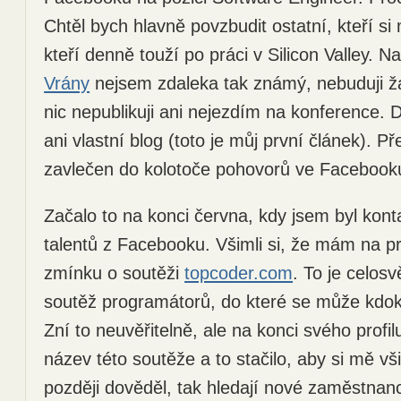
Chtěl bych hlavně povzbudit ostatní, kteří si
kteří denně touží po práci v Silicon Valley. N
Vrány
nejsem zdaleka tak známý, nebuduji ž
nic nepublikuji ani nejezdím na konference.
ani vlastní blog (toto je můj první článek). Př
zavlečen do kolotoče pohovorů ve Facebooku
Začalo to na konci června, kdy jsem byl kon
talentů z Facebooku. Všimli si, že mám na pr
zmínku o soutěži
topcoder.com
. To je celos
soutěž programátorů, do které se může kdokol
Zní to neuvěřitelně, ale na konci svého prof
název této soutěže a to stačilo, aby si mě vš
později dověděl, tak hledají nové zaměstnan