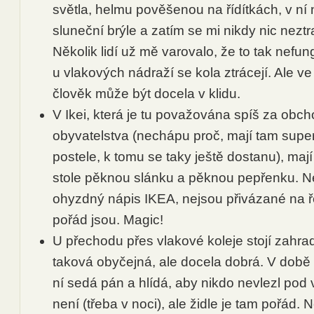
světla, helmu pověšenou na řídítkách, v n
sluneční brýle a zatím se mi nikdy nic neztra
Několik lidí už mě varovalo, že to tak nefu
u vlakových nádraží se kola ztrácejí. Ale v
člověk může být docela v klidu.
V Ikei, která je tu považována spíš za obch
obyvatelstva (nechápu proč, mají tam super
postele, k tomu se taky ještě dostanu), maj
stole pěknou slánku a pěknou pepřenku. Ne
ohyzdný nápis IKEA, nejsou přivázané na ř
pořád jsou. Magic!
U přechodu přes vlakové koleje stojí zahrad
taková obyčejná, ale docela dobrá. V době
ní sedá pán a hlídá, aby nikdo nevlezl pod
není (třeba v noci), ale židle je tam pořád. 