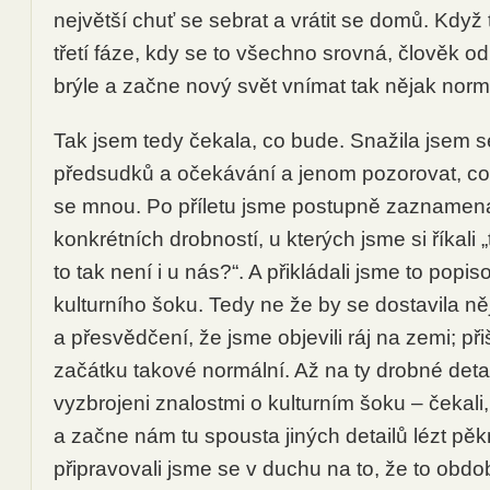
největší chuť se sebrat a vrátit se domů. Když 
třetí fáze, kdy se to všechno srovná, člověk od
brýle a začne nový svět vnímat tak nějak norm
Tak jsem tedy čekala, co bude. Snažila jsem s
předsudků a očekávání a jenom pozorovat, co
se mnou. Po příletu jsme postupně zaznamena
konkrétních drobností, u kterých jsme si říkali „
to tak není i u nás?“. A přikládali jsme to popis
kulturního šoku. Tedy ne že by se dostavila ně
a přesvědčení, že jsme objevili ráj na zemi; při
začátku takové normální. Až na ty drobné detai
vyzbrojeni znalostmi o kulturním šoku – čekali,
a začne nám tu spousta jiných detailů lézt pěk
připravovali jsme se v duchu na to, že to obd