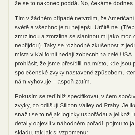
že se to nakonec poddá. No, čekáme dodnes :
Tím v žádném případě netvrdím, že Američani j
světě a všechno je tu nejlepší. Určitě ne. (Tř
zmrzlinou a zmrzlina se slaninou mi jako moc
nepřijdou). Taky se rozhodně zkušenosti z je
místa v Kalifornii nedají zobecnit na celé USA. 
prohlásit, že jsme přesídlili na místo, kde jsou 
společenské zvyky nastavené způsobem, který 
nám vyhovuje – aspoň zatím.
Pokusím se teď blíž specifikovat, v čem spočíva
zvyky, co odlišují Silicon Valley od Prahy. Jeli
snažit se to nějak logicky uspořádat a jelikož 
detaily objevili v náhodném pořadí, pojmu to j
skladu, tak jak si vzpomenu: