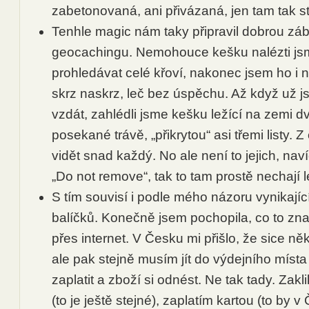
zabetonovaná, ani přivázaná, jen tam tak st
Tenhle magic nám taky připravil dobrou záb
geocachingu. Nemohouce kešku nalézti jsm
prohledávat celé křoví, nakonec jsem ho i 
skrz naskrz, leč bez úspěchu. Až když už js
vzdát, zahlédli jsme kešku ležící na zemi d
posekané trávě, „přikrytou“ asi třemi listy. 
vidět snad každý. No ale není to jejich, na
„Do not remove“, tak to tam prostě nechají l
S tím souvisí i podle mého názoru vynikají
balíčků. Konečně jsem pochopila, co to z
přes internet. V Česku mi přišlo, že sice n
ale pak stejně musím jít do výdejního míst
zaplatit a zboží si odnést. Ne tak tady. Zak
(to je ještě stejné), zaplatím kartou (to by 