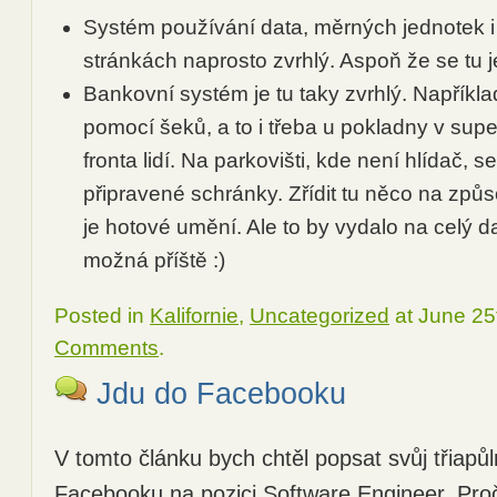
Systém používání data, měrných jednotek i
stránkách naprosto zvrhlý. Aspoň že se tu j
Bankovní systém je tu taky zvrhlý. Napříkla
pomocí šeků, a to i třeba u pokladny v sup
fronta lidí. Na parkovišti, kde není hlídač, 
připravené schránky. Zřídit tu něco na zp
je hotové umění. Ale to by vydalo na celý 
možná příště :)
Posted in
Kalifornie
,
Uncategorized
at June 25
Comments
.
Jdu do Facebooku
V tomto článku bych chtěl popsat svůj třiap
Facebooku na pozici Software Engineer. Pro