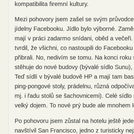
kompatibilita firemní kultury.
Mezi pohovory jsem zašel se svým průvodc
jídelny Facebooku. Jídlo bylo výborné. Zam
mají v práci zadarmo snídani, oběd a večeři
tvrdil, že všichni, co nastoupili do Facebook
přibrali. No, nedivím se tomu. Na konci rok
stěhuje do nové budovy (bývalé sídlo Sunu), 
Teď sídlí v bývalé budově HP a mají tam bas
ping-pongové stoly, prádelnu, různá odpočíva
mj. i řadu stolů se šachovnicemi). Celé sídl
velký dojem. To nové prý bude ale mnohem l
Po pohovoru jsem zůstal na hotelu ještě jed
navštívil San Francisco, jedno z turisticky n