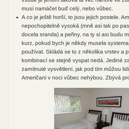
musí namáčet buď celý, nebo vůbec.
A co je ještě horší, to jsou jejich postele. A
nepochopitelně vysoká (mně asi tak po pas),
docela sranda) a peřiny, na ty si asi budu 
kurz, pokud bych je někdy musela systemat
používat. Skládá se to z několika vrstev a p
kombinací se stejně vyspat nedá. Jediné z
zamítnuté vysvětlení, jak pod tím můžou lidi
Američani v noci vůbec nehýbou. Zbývá p