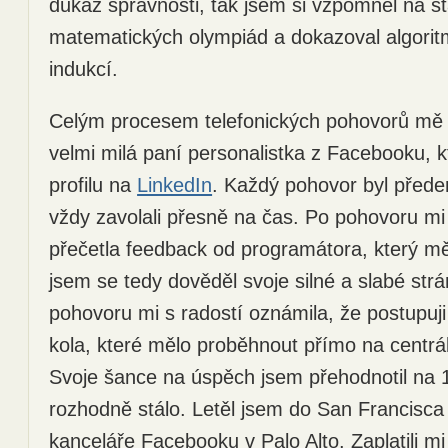
důkaz správnosti, tak jsem si vzpomněl na s
matematických olympiád a dokazoval algori
indukcí.
Celým procesem telefonických pohovorů mě 
velmi milá paní personalistka z Facebooku, k
profilu na
LinkedIn
. Každý pohovor byl před
vždy zavolali přesně na čas. Po pohovoru mi
přečetla feedback od programátora, který m
jsem se tedy dověděl svoje silné a slabé strá
pohovoru mi s radostí oznámila, že postupuj
kola, které mělo proběhnout přímo na centr
Svoje šance na úspěch jsem přehodnotil na 1:
rozhodně stálo. Letěl jsem do San Francisca 
kanceláře Facebooku v Palo Alto. Zaplatili m