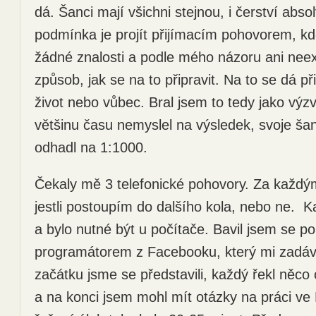
dá. Šanci mají všichni stejnou, i čerství abso
podmínka je projít přijímacím pohovorem, kd
žádné znalosti a podle mého názoru ani neex
způsob, jak se na to připravit. Na to se dá p
život nebo vůbec. Bral jsem to tedy jako výz
většinu času nemyslel na výsledek, svoje šan
odhadl na 1:1000.
Čekaly mě 3 telefonické pohovory. Za každý
jestli postoupím do dalšího kola, nebo ne. K
a bylo nutné být u počítače. Bavil jsem se p
programátorem z Facebooku, který mi zadáva
začátku jsme se představili, každý řekl něco 
a na konci jsem mohl mít otázky na práci v