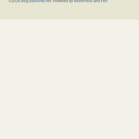
©2026
blog.basovnik.net
. Powered by
WordPress
and
Fen
.