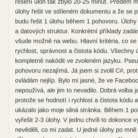
řešení úloh tak zbylo 20-25 minut. Předem mi
úlohy řešit ve sdíleném dokumentu a že se 
budu řešit 1 úlohu během 1 pohovoru. Úlohy 
a datových struktur. Konkrétní příklady zadán
všude možně na webu. Hlavní kritéria, co se 
rychlost, správnost a čistota kódu. Všechny 
kompletně nakódit ve zvoleném jazyku. Pseu
pohovoru nezajímá. Já jsem si zvolil C#, pro
ovládám nejlíp. Bylo mi jasné, že ve Faceboo
nepoužívá, ale jim to nevadilo. Dobrá volba ja
protože se hodnotí i rychlost a čistota kódu 
ukázalo jako moje silná stránka. Během 1 po
vyřešit 2-3 úlohy. V jednu chvíli to dokonce 
nevěděli, co mi zadat. U jedné úlohy po mně