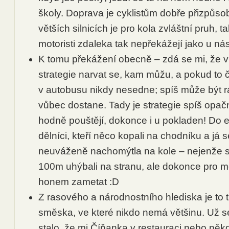
školy. Doprava je cyklistům dobře přizpůs
větších silnicích je pro kola zvláštní pruh, ta
motoristi zdaleka tak nepřekážejí jako u ná
K tomu překážení obecně – zdá se mi, že v
strategie narvat se, kam můžu, a pokud to č
v autobusu nikdy nesedne; spíš může být r
vůbec dostane. Tady je strategie spíš opač
hodně pouštějí, dokonce i u pokladen! Do e
dělníci, kteří něco kopali na chodníku a já 
neuváženě nachomýtla na kole – nejenže s
100m uhýbali na stranu, ale dokonce pro m
honem zametat :D
Z rasového a národnostního hlediska je to 
směska, ve které nikdo nemá většinu. Už s
stalo, že mi Číňanka v restauraci nebo ně