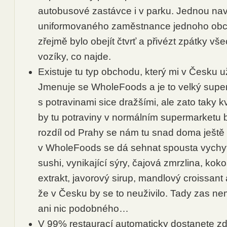
autobusové zastávce i v parku. Jednou na
uniformovaného zaměstnance jednoho obc
zřejmě bylo obejít čtvrť a přivézt zpátky v
vozíky, co najde.
Existuje tu typ obchodu, který mi v Česku 
Jmenuje se WholeFoods a je to velký supe
s potravinami sice dražšími, ale zato taky k
by tu potraviny v normálním supermarketu b
rozdíl od Prahy se nám tu snad doma ještě n
v WholeFoods se dá sehnat spousta vychyt
sushi, vynikající sýry, čajová zmrzlina, kok
extrakt, javorový sirup, mandlový croissant 
že v Česku by se to neuživilo. Tady zas nem
ani nic podobného…
V 99% restaurací automaticky dostanete zd