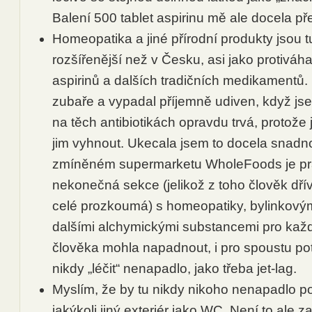
Balení 500 tablet aspirinu mě ale docela p
Homeopatika a jiné přírodní produkty jsou
rozšířenější než v Česku, asi jako protiváh
aspirinů a dalších tradičních medikamentů.
zubaře a vypadal příjemně udiven, když jsem
na těch antibiotikách opravdu trvá, protože j
jim vyhnout. Ukecala jsem to docela snadno
zmíněném supermarketu WholeFoods je pra
nekonečná sekce (jelikož z toho člověk dří
celé prozkoumá) s homeopatiky, bylinkovým
dalšími alchymickými substancemi pro každ
člověka mohla napadnout, i pro spoustu pot
nikdy „léčit“ nenapadlo, jako třeba jet-lag.
Myslím, že by tu nikdy nikoho nenapadlo p
jakýkoli jiný exteriér jako WC. Není to ale z